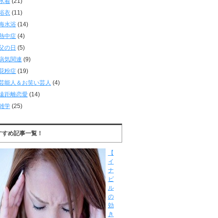
水着
(21)
浴衣
(11)
海水浴
(14)
熱中症
(4)
父の日
(5)
病気関連
(9)
花粉症
(19)
芸能人＆お笑い芸人
(4)
遠距離恋愛
(14)
雑学
(25)
すすめ記事一覧！
【
イ
ナ
ビ
ル
の
効
き