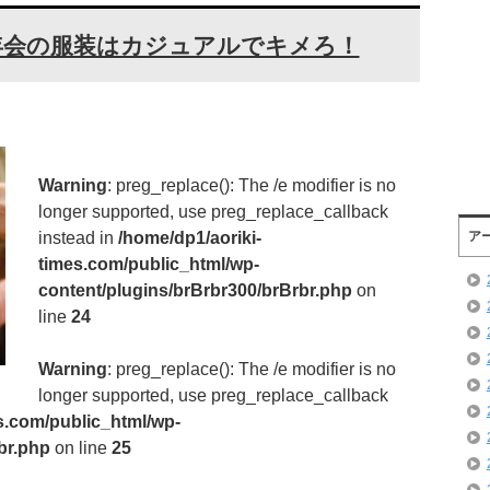
年会の服装はカジュアルでキメろ！
Warning
: preg_replace(): The /e modifier is no
longer supported, use preg_replace_callback
instead in
/home/dp1/aoriki-
ア
times.com/public_html/wp-
content/plugins/brBrbr300/brBrbr.php
on
line
24
Warning
: preg_replace(): The /e modifier is no
longer supported, use preg_replace_callback
s.com/public_html/wp-
br.php
on line
25