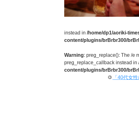
instead in
/home/dp1/aoriki-time
content/plugins/brBrbr300/brBr
Warning
: preg_replace(): The /e 
preg_replace_callback instead in
content/plugins/brBrbr300/brBr
「40代女