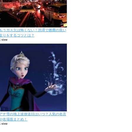
もうガス欠は怖くない！渋滞で燃費の良い
走りをするコツとは？
1 view
アナ雪の地上波放送日はいつ？人気の名言
や名場面まとめ！
1 view