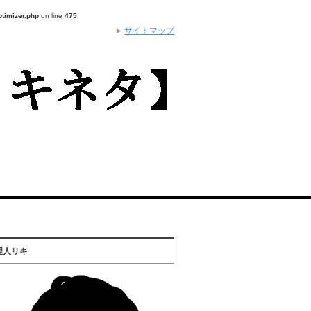
ptimizer.php
on line
475
サイトマップ
理人リキ