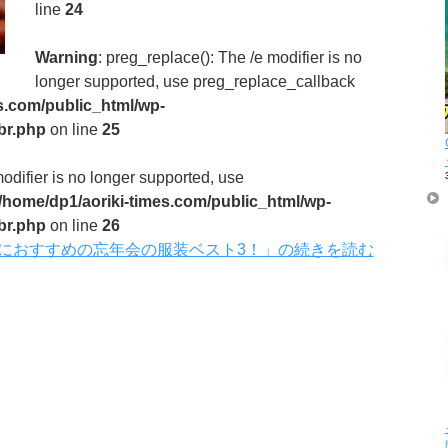
line
24
Warning
: preg_replace(): The /e modifier is no
longer supported, use preg_replace_callback
s.com/public_html/wp-
br.php
on line
25
modifier is no longer supported, use
/home/dp1/aoriki-times.com/public_html/wp-
br.php
on line
26
性におすすめの忘年会の服装ベスト3！」の続きを読む