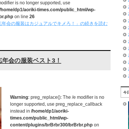
modifier is no longer supported, use
/home/dp1/aoriki-times.com/public_html/wp-
br.php
on line
26
忘年会の服装はカジュアルでキメろ！」の続きを読む
忘年会の服装ベスト3！
今
Warning
: preg_replace(): The /e modifier is no
longer supported, use preg_replace_callback
instead in
/home/dp1/aoriki-
times.com/public_html/wp-
content/plugins/brBrbr300/brBrbr.php
on