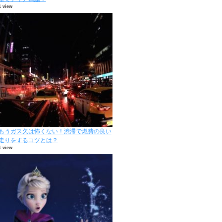
1 view
もうガス欠は怖くない！渋滞で燃費の良い
走りをするコツとは？
1 view