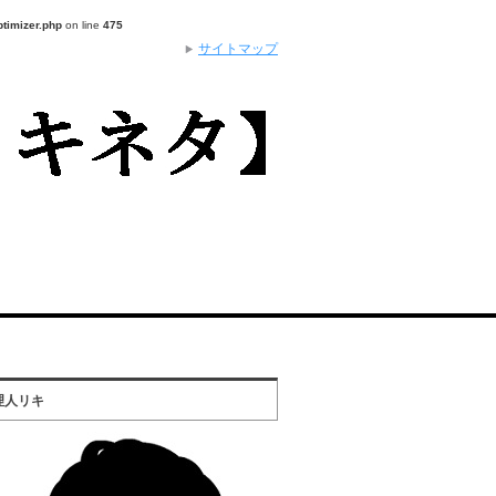
ptimizer.php
on line
475
サイトマップ
理人リキ