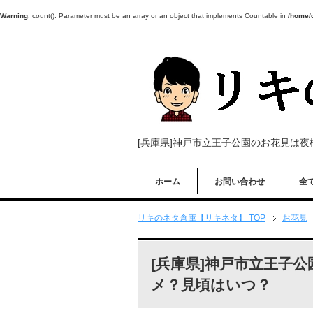
Warning
: count(): Parameter must be an array or an object that implements Countable in
/home/d
[兵庫県]神戸市立王子公園のお花見は
ホーム
お問い合わせ
全
リキのネタ倉庫【リキネタ】 TOP
お花見
[兵庫県]神戸市立王子
メ？見頃はいつ？