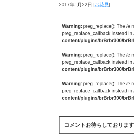
2017年1月22日
[
お花見
]
Warning
: preg_replace(): The /e 
preg_replace_callback instead in
content/plugins/brBrbr300/brBr
Warning
: preg_replace(): The /e 
preg_replace_callback instead in
content/plugins/brBrbr300/brBr
Warning
: preg_replace(): The /e 
preg_replace_callback instead in
content/plugins/brBrbr300/brBr
コメントお待ちしております