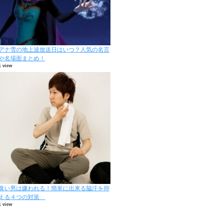
アナ雪の地上波放送日はいつ？人気の名言
や名場面まとめ！
1 view
臭い男は嫌われる！簡単に出来る脇汗を抑
える４つの対策
1 view