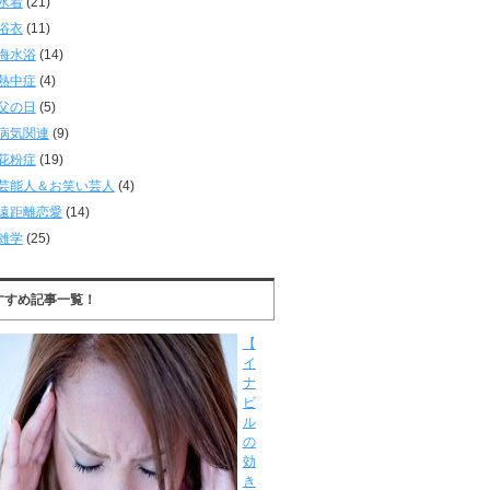
水着
(21)
浴衣
(11)
海水浴
(14)
熱中症
(4)
父の日
(5)
病気関連
(9)
花粉症
(19)
芸能人＆お笑い芸人
(4)
遠距離恋愛
(14)
雑学
(25)
すすめ記事一覧！
【
イ
ナ
ビ
ル
の
効
き